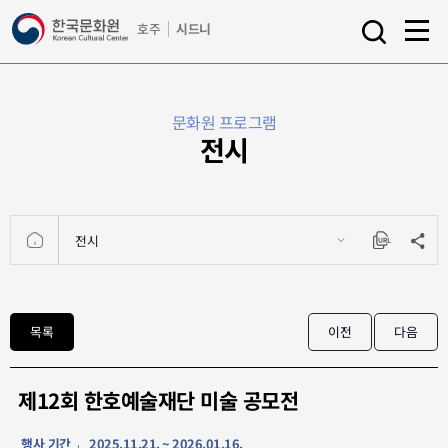
a
호주
시드니
l
s
l
e
m
a
e
r
문화원 프로그램
n
c
전시
u
h
o
p
e
n
전시
HOME
공유
URL
Copy
문화원
목록
이전
다음
프로그램
제12회 한호예술재단 미술 공모전
행사 기간
2025.11.21. ~ 2026.01.16.