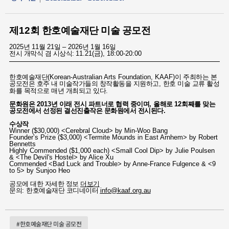
제
12
회 한호예술재단 미술 공모전
2025
년
11
월
21
일
–
2026
년
1
월
16
일
전시 개막식 겸 시상식:
11.21(
금
), 18:00-20:00
한호예술재단
(Korean-Australian Arts Foundation, KAAF)
이 주최하는 본
공모전은 호주 내 미술작가들의 창작활동을 지원하고
,
한호 미술 교류 활성
화를 목적으로 매년 개최되고 있다
.
문화원은
2013
년 이래 전시 파트너로 협력 중이며
,
올해로
12
회째를 맞는
공모전에서 선정된 결선진출작은 문화원에서 전시된다
.
수상작
Winner ($30,000) <Cerebral Cloud> by Min-Woo Bang
Founder’s Prize ($3,000) <Termite Mounds in East Arnhem> by Robert
Bennetts
Highly Commended ($1,000 each) <Small Cool Dip> by Julie Poulsen
& <The Devil's Hostel> by Alice Xu
Commended <Bad Luck and Trouble> by Anne-France Fulgence & <9
to 5> by Sunjoo Heo
공모에 대한 자세한 정보
더보기
문의
:
한호예술재단 코디네이터
info@kaaf.org.au
#한호예술재단 미술 공모전