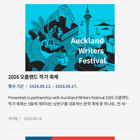
최)를 클릭하세요.
2026 오클랜드 작가 축제
행사 기간
2026.05.12. ~ 2026.05.17.
Presented in partnership with Auckland Writers Festival 2026 오클랜드
작가 축제는 5월에 개최되는 남반구를 대표하는 문학 축제 중 하나로, 전 세계의
작가들이 참여하여 다양한 프로그램을 선보입니다. 올해에는 밤의 시간표
(The Midnight Timetable)와 저주토끼(Cursed Bunny)의 저자 정보라(Bora
게시일
2026.04.16.
Chung) 작가와 한국어 번역가 샤나 탄(Shanna Tan)이 참여합니다. 샤나 탄은
황보름 작가의 『어서 오세요, 휴남동 서점입니다』 등 다양한 작품을 영어로
소개해 왔습니다. ●일정: 2026년 5월 12일~17일 ●장소: 아오테아 센터(Aotea