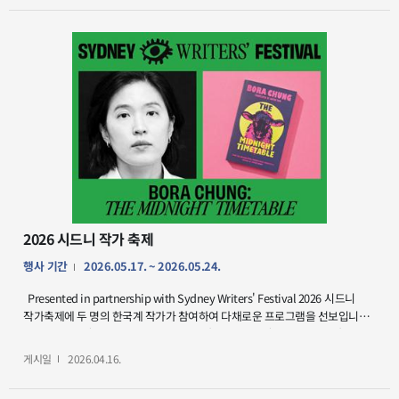
어깨 위의 두 친구』의 이수연 작가, 『Hello Cocky』의 Antonia Pesenti
작가, 『Elephants Have Wings』의 Susanne Gervay OAM 작가가
함께하는 특별한 시간이 마련됩니다. 작가들은 각자의 책을 바탕으로 자연과
우리가 사는 세계, 그리고 이야기를 통한 공감과 연결의 의미에 대해 다양한
관점을 공유할 예정입니다. ●일정 : 2026년 5월 19일(화), 18:00-20:00 ●
장소 : 주시드니한국문화원(GF, 255 Elizabeth Street, Sydney 2000) ●참여
방법 : 예약 링크 * 본 행사는 시드니 작가 축제 Neighbourhood 프로그램으로
진행됩니다.
2026 시드니 작가 축제
행사 기간
2026.05.17. ~ 2026.05.24.
Presented in partnership with Sydney Writers' Festival 2026 시드니
작가축제에 두 명의 한국계 작가가 참여하여 다채로운 프로그램을 선보입니다.
한밤의 시간표(The Midnight Timetable)와 저주토끼(Cursed Bunny)의
저자 정보라 작가와 Flashlight의 작가이자 한국계 미국인 소설가 수잔 최가
게시일
2026.04.16.
이번 축제에 참여합니다. ●일정: 2026년 5월 17일 - 24일 ●장소: 캐리지웍스
(Carriageworks) ●행사정보: 프로그램 일정은 각 작가별 링크(정보라, 수잔