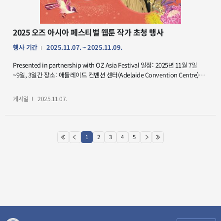
식탁을 비롯해 알로하, 늙은 차와 히치하이커 등 다수의 작품을 집필해 국내외
독자들에게 깊은 인상을 남기고 있다. 참가비: 무료. 신청을 원하시면 상단의
프로그램을 클릭해 주세요.
2025 오즈 아시아 페스티벌 웹툰 작가 초청 행사
행사 기간
2025.11.07. ~ 2025.11.09.
Presented in partnership with OZ Asia Festival 일정: 2025년 11월 7일
~9일, 3일간 장소: 애들레이드 컨벤션 센터(Adelaide Convention Centre)
프로그램: 남반구 최대의 아시아 예술 축제인 오즈 아시아 페스티벌에서 한국의
대표 웹툰 아티스트 주동근 작가가 함께 합니다. – 11월 7일(금) 오후 4시 30분 –
게시일
2025.11.07.
오프닝 나이트 갈라 페스티벌에 참여하는 모든 작가와 아티스트를 만날 수
있는 공식 오프닝 행사가 진행됩니다. – 11월 9일(일) 오전 11시 – A Brave New
Space 세 작가의 웹툰을 탐구하고, 그들의 작품에 대한 이야기를 들어보는
프로그램에 참여하세요. – 11월 9일(일) 오후 3시 30분 – Drawn to Life 주동근
1
2
3
4
5
처음
이전
현재페이지
다음
마지막
작가와 퀴니 찬 작가가 함께하는 라이브 드로잉 워크숍이 진행됩니다. 창작의
현장을 직접 경험해 보세요.