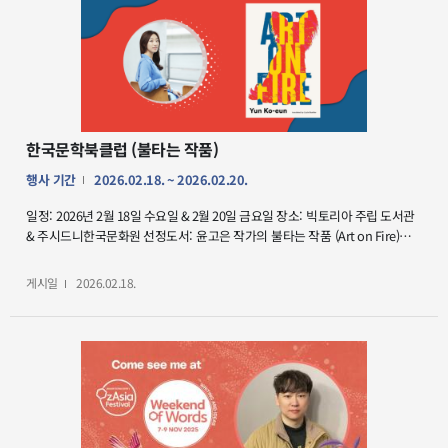
Centre), 오클랜드, 뉴질랜드 ●행사정보 : 프로그램 일정은 여기를 클릭하세요.
한국문학북클럽 (불타는 작품)
행사 기간
2026.02.18. ~ 2026.02.20.
일정: 2026년 2월 18일 수요일 & 2월 20일 금요일 장소: 빅토리아 주립 도서관
& 주시드니한국문화원 선정도서: 윤고은 작가의 불타는 작품 (Art on Fire)
프로그램: – 작가와의 대화(빅토리아 주립 도서관) : 멜번의 빅토리아 주립
도서관과 윤고은 작가 초청 대담이 2월 18일(수)에 열립니다. ABC 라디오
게시일
2026.02.18.
내셔널 프로그램 진행자이자 저널리스트인 비벌리 왕(Beverley Wang)과
대담을 진행합니다. – 한국문학북클럽: 2026년 첫 번째 북클럽 행사가
문화원에서 2월 20일(금)에 개최됩니다! 윤고은 작가와 진행자이자 작가
큐레이터로 활동하는 미카엘라 칼로스키(Michaela Kalowski)가 대담을
진행합니다. 작가소개: 윤고은 작가는 한국을 대표하는 소설가로, 2021년 영국
추리작가협회(CWA)가 주관하는 대거상 번역추리소설 부문을 아시아 최초로
수상하며 국제적인 명성을 얻었다. 대표적인
장편소설로는 무중력증후군과 밤의 여행자들이 있으며, 단편소설 1인용