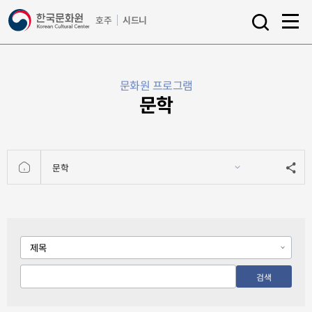
a
호주
시드니
l
s
l
e
m
a
e
r
문화원 프로그램
n
c
문학
u
h
o
p
e
n
문학
HOME
공유
문화원
Search
프로그램
검색