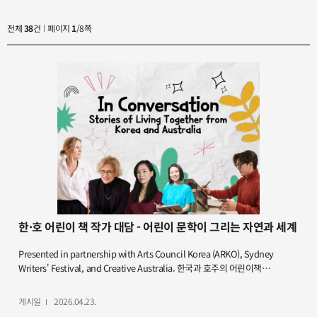
전체
38
건
페이지
1
/8쪽
한·호 어린이 책 작가 대담 - 어린이 문학이 그리는 자연과 세계
Presented in partnership with Arts Council Korea (ARKO), Sydney
Writers' Festival, and Creative Australia. 한국과 호주의 어린이책
작가 5인이 참여하여 어린이 문학을 통해 자연과 동물 그리고 우리가 살아가는
세계를 주제로 이야기를 나눕니다. 한국계 코미디언 해리 전의 사회로,
게시일
2026.04.23.
『진정한 친구가 되는 법』의 박현민 작가, 『나는 사자』의 경혜원 작가, 『내