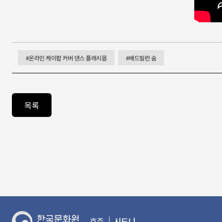
#온라인 케이팝 커버 댄스 플래시몹
#배드빌런 숨
목록
호주
시드니