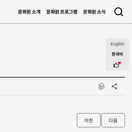
문화원 소개
문화원 프로그램
문화원 소식
s
e
a
r
English
c
한국어
h
s
o
c
i
a
공유하기
URL
l
Copy
m
e
d
i
a
이전
다음