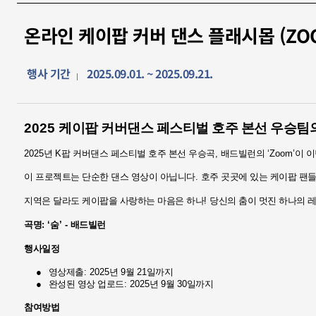
온라인 케이팝 커버 댄스 플래시몹 (ZOOM
행사 기간
2025.09.01. ~ 2025.09.21.
2025
케이팝 커버댄스 페스티벌 호주 본선 우승팀
2025
년
K
팝 커버댄스 페스티벌 호주 본선 우승곡
,
배드빌런의
‘Zoom’
이 
이 프로젝트는 단순한 댄스 영상이 아닙니다
.
호주 곳곳에 있는 케이팝 팬
지역은 달라도 케이팝을 사랑하는 마음은 하나
!
당신의 춤이 멋진 하나의 
곡명
: ‘
숨
’ -
배드빌런
행사일정
●
영상제출
: 2025
년
9
월
21
일까지
●
완성된 영상 업로드
: 2025
년
9
월
30
일까지
참여방법