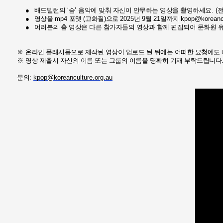
●
배드빌런의
‘
숨
’
음악에 맞춰 자신이 안무하는 영상을 촬영하세요
. (
전
●
영상을
mp4
포맷
(
고화질
)
으로
2025
년
9
월
21
일까지
kpop@koreancu
●
여러분의 춤 영상은 다른 참가자들의 영상과 함께 편집되어 문화원 
※
온라인 플래시몹으로 제작된 영상이 업로드 된 뒤에는 어떠한 요청에도 
※
영상 제출시 자신의 이름 또는 그룹의 이름을 명확히 기재 부탁드립니다
문의
:
kpop@koreanculture.org.au