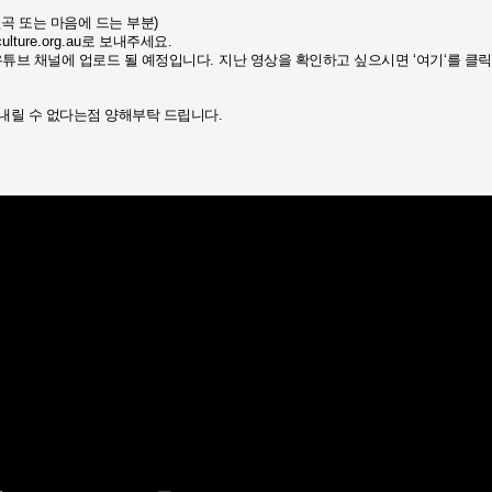
곡 또는 마음에 드는 부분
)
lture.org.au
로 보내주세요
.
유튜브 채널에 업로드 될 예정입니다
.
지난 영상을 확인하고 싶으시면
‘
여기
‘
를 클
내릴 수 없다는점 양해부탁 드립니다
.
.