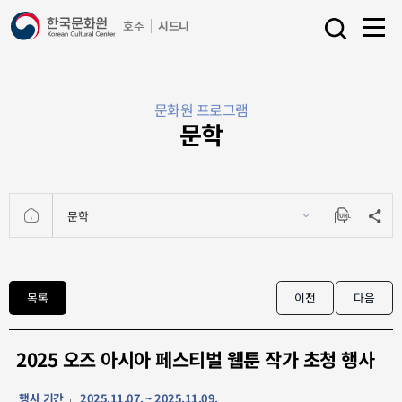
a
호주
시드니
l
s
l
e
m
a
e
r
문화원 프로그램
n
c
문학
u
h
o
p
e
n
문학
HOME
공유
URL
Copy
문화원
목록
이전
다음
프로그램
2025 오즈 아시아 페스티벌 웹툰 작가 초청 행사
행사 기간
2025.11.07. ~ 2025.11.09.